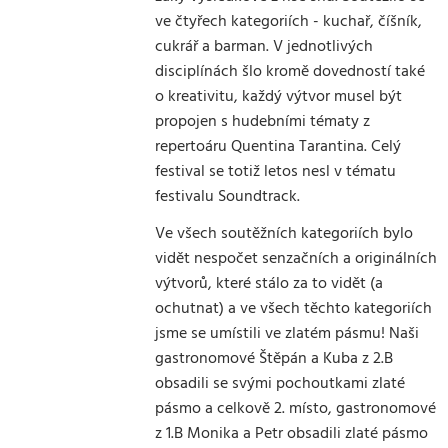
ve čtyřech kategoriích - kuchař, číšník,
cukrář a barman. V jednotlivých
disciplínách šlo kromě dovedností také
o kreativitu, každý výtvor musel být
propojen s hudebními tématy z
repertoáru Quentina Tarantina. Celý
festival se totiž letos nesl v tématu
festivalu Soundtrack.
Ve všech soutěžních kategoriích bylo
vidět nespočet senzačních a originálních
výtvorů, které stálo za to vidět (a
ochutnat) a ve všech těchto kategoriích
jsme se umístili ve zlatém pásmu! Naši
gastronomové Štěpán a Kuba z 2.B
obsadili se svými pochoutkami zlaté
pásmo a celkově 2. místo, gastronomové
z 1.B Monika a Petr obsadili zlaté pásmo