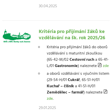
30.04.2025
Kritéria pro přijímání žáků ke
vzdělávání na šk. rok 2025/26
Kritéria pro přijímání žáků do oborů
vzdělávání s maturitní zkouškou
(65-42-M/02
Cestovní ruch
a 65-41-
L/01
Gastronomie
) naleznete
zde
a oborů vzdělávání s výučním listem
(29-54-H/01
Cukrář
, 65-51-H/01
Kuchař – číšník
a 41-51-H/01
Zemědělec – farmář
) naleznete
zde
.
29.01.2025