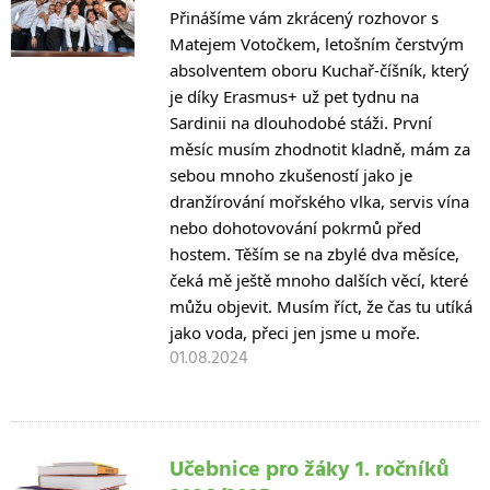
Přinášíme vám zkrácený rozhovor s
Matejem Votočkem, letošním čerstvým
absolventem oboru Kuchař-číšník, který
je díky Erasmus+ už pet tydnu na
Sardinii na dlouhodobé stáži.
První
měsíc musím zhodnotit kladně, mám za
sebou mnoho zkušeností jako je
dranžírování mořského vlka, servis vína
nebo dohotovování pokrmů před
hostem. Těším se na zbylé dva měsíce,
čeká mě ještě mnoho dalších věcí, které
můžu objevit. Musím
říct, že čas tu utíká
jako voda, přeci jen jsme u moře.
01.08.2024
Učebnice pro žáky 1. ročníků