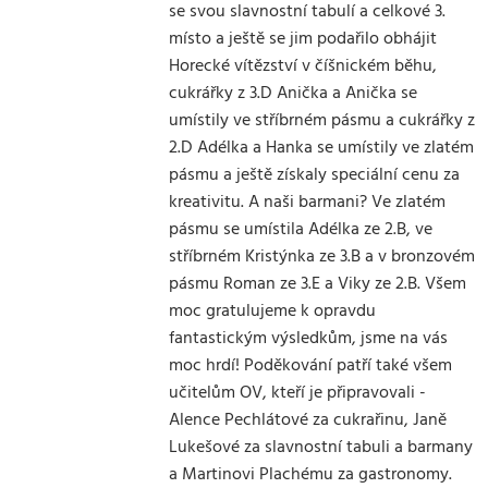
se svou slavnostní tabulí a celkové 3.
místo a ještě se jim podařilo obhájit
Horecké vítězství v číšnickém běhu,
cukrářky z 3.D Anička a Anička se
umístily ve stříbrném pásmu a cukrářky z
2.D Adélka a Hanka se umístily ve zlatém
pásmu a ještě získaly speciální cenu za
kreativitu. A naši barmani? Ve zlatém
pásmu se umístila Adélka ze 2.B, ve
stříbrném Kristýnka ze 3.B a v bronzovém
pásmu Roman ze 3.E a Viky ze 2.B. Všem
moc gratulujeme k opravdu
fantastickým výsledkům, jsme na vás
moc hrdí! Poděkování patří také všem
učitelům OV, kteří je připravovali -
Alence Pechlátové za cukrařinu, Janě
Lukešové za slavnostní tabuli a barmany
a Martinovi Plachému za gastronomy.