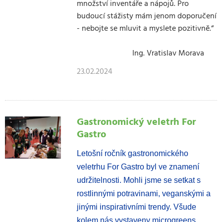
množství inventáře a nápojů. Pro
budoucí stážisty mám jenom doporučení
- nebojte se mluvit a myslete pozitivně.“
Ing. Vratislav Morava
23.02.2024
Gastronomický veletrh For
Gastro
Letošní ročník gastronomického
veletrhu For Gastro byl ve znamení
udržitelnosti. Mohli jsme se setkat s
rostlinnými potravinami, veganskými a
jinými inspirativními trendy. Všude
kolem nás vystaveny microgreens,