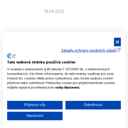
19.04.2023
Gastronomická soutěž
„Talířový dezert“ v Horkách
Zásady ochrany osobních údajů
nad Jizerou
Tato webová stránka používá cookies
Střední odborná škola a Střední odborné
V souladu s ustanovením § 89 zákona č. 127/2005 Sb., o elektronických
učiliště Horky nad Jizerou uspořádala
komunikacích, Vás tímto informujeme, že naše stránky využívají pro svoji
činnost tzv. cookies. Máte právo rozhodnout, zda chcete soubory cookie
15.3.2023 pod záštitou radního
přijmout nebo odmítnout. Předvolby cookie pro přijetí/odmítnutí cookies
Středočeského kraje pro oblast
můžete nastavit prostřednictvím
volby Nastavení.
vzdělávání a sportu Mgr. Milana Váchy
meziškolní gastronomickou soutěž
Přijmout vše
Odmítnout
„Talířový dezert“. V nově vybaveném
Gastrocentru soutěžilo celkem šest
Nastavení
týmů ze tří škol Středočeského kraje.