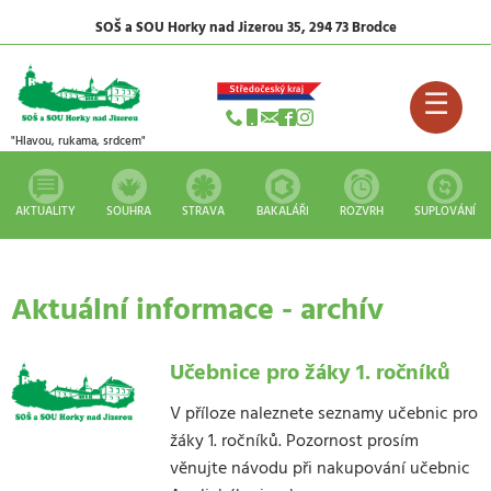
SOŠ a SOU Horky nad Jizerou 35, 294 73 Brodce
☰
"Hlavou, rukama, srdcem"
AKTUALITY
SOUHRA
STRAVA
BAKALÁŘI
ROZVRH
SUPLOVÁNÍ
Aktuální informace - archív
Učebnice pro žáky 1. ročníků
V příloze naleznete seznamy učebnic pro
žáky 1. ročníků. Pozornost prosím
věnujte návodu při nakupování učebnic