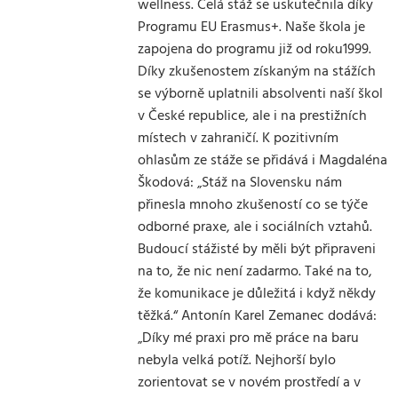
wellness. Celá stáž se uskutečnila díky
Programu EU Erasmus+. Naše škola je
zapojena do programu již od roku1999.
Díky zkušenostem získaným na stážích
se výborně uplatnili absolventi naší škol
v České republice, ale i na prestižních
místech v zahraničí. K pozitivním
ohlasům ze stáže se přidává i Magdaléna
Škodová: „Stáž na Slovensku nám
přinesla mnoho zkušeností co se týče
odborné praxe, ale i sociálních vztahů.
Budoucí stážisté by měli být připraveni
na to, že nic není zadarmo. Také na to,
že komunikace je důležitá i když někdy
těžká.“ Antonín Karel Zemanec dodává:
„Díky mé praxi pro mě práce na baru
nebyla velká potíž. Nejhorší bylo
zorientovat se v novém prostředí a v