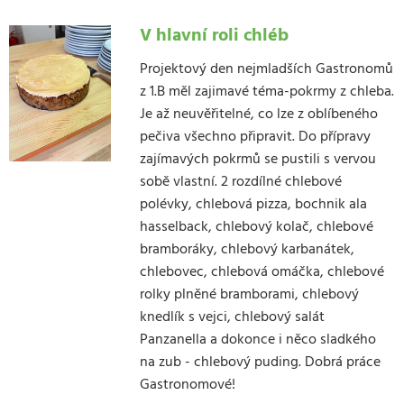
V hlavní roli chléb
Projektový den nejmladších Gastronomů
z 1.B měl zajimavé téma-pokrmy z chleba.
Je až neuvěřitelné, co lze z oblíbeného
pečiva všechno připravit. Do přípravy
zajímavých pokrmů se pustili s vervou
sobě vlastní. 2 rozdílné chlebové
polévky, chlebová pizza, bochnik ala
hasselback, chlebový kolač, chlebové
bramboráky, chlebový karbanátek,
chlebovec, chlebová omáčka, chlebové
rolky plněné bramborami, chlebový
knedlík s vejci, chlebový salát
Panzanella a dokonce i něco sladkého
na zub - chlebový puding. Dobrá práce
Gastronomové!