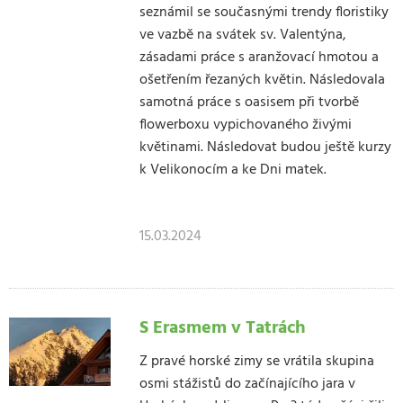
seznámil se současnými trendy floristiky
ve vazbě na svátek sv. Valentýna,
zásadami práce s aranžovací hmotou a
ošetřením řezaných květin. Následovala
samotná práce s oasisem při tvorbě
flowerboxu vypichovaného živými
květinami. Následovat budou ještě kurzy
k Velikonocím a ke Dni matek.
15.03.2024
S Erasmem v Tatrách
Z pravé horské zimy se vrátila skupina
osmi stážistů do začínajícího jara v