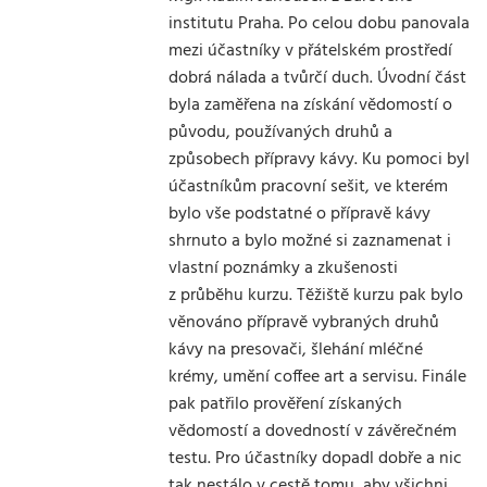
institutu Praha. Po celou dobu panovala
mezi účastníky v přátelském prostředí
dobrá nálada a tvůrčí duch. Úvodní část
byla zaměřena na získání vědomostí o
původu, používaných druhů a
způsobech přípravy kávy. Ku pomoci byl
účastníkům pracovní sešit, ve kterém
bylo vše podstatné o přípravě kávy
shrnuto a bylo možné si zaznamenat i
vlastní poznámky a zkušenosti
z průběhu kurzu. Těžiště kurzu pak bylo
věnováno přípravě vybraných druhů
kávy na presovači, šlehání mléčné
krémy, umění coffee art a servisu. Finále
pak patřilo prověření získaných
vědomostí a dovedností v závěrečném
testu. Pro účastníky dopadl dobře a nic
tak nestálo v cestě tomu, aby všichni