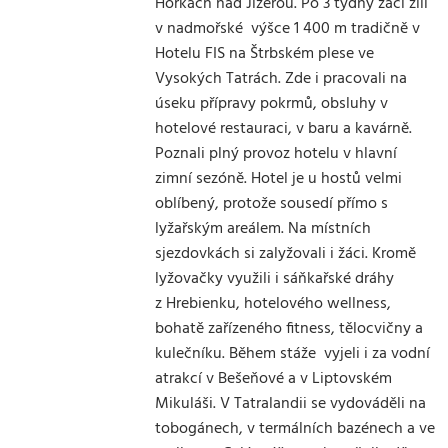
Horkách nad Jizerou. Po 3 týdny žáci žili
v nadmořské výšce 1 400 m tradičně v
Hotelu FIS na Štrbském plese ve
Vysokých Tatrách. Zde i pracovali na
úseku přípravy pokrmů, obsluhy v
hotelové restauraci, v baru a kavárně.
Poznali plný provoz hotelu v hlavní
zimní sezóně. Hotel je u hostů velmi
oblíbený, protože sousedí přímo s
lyžařským areálem. Na místních
sjezdovkách si zalyžovali i žáci. Kromě
lyžovačky využili i sáňkařské dráhy
z Hrebienku, hotelového wellness,
bohatě zařízeného fitness, tělocvičny a
kulečníku. Během stáže vyjeli i za vodní
atrakcí v Bešeňové a v Liptovském
Mikuláši. V Tatralandii se vydováděli na
tobogánech, v termálních bazénech a ve